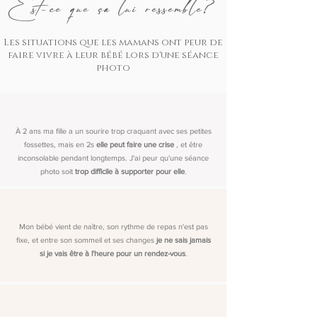
Est-ce que ça lui ressemble?
Les situations que les mamans ont peur de
faire vivre à leur bébé lors d'une séance
photo
À 2 ans ma fille a un sourire trop craquant avec ses petites
fossettes, mais en 2s
elle peut faire une crise
, et être
inconsolable pendant longtemps. J'ai peur qu'une séance
photo soit
trop difficile à supporter pour elle
.
Mon bébé vient de naître, son rythme de repas n'est pas
fixe, et entre son sommeil et ses changes
je ne sais jamais
si je vais être à l'heure pour un rendez-vous
.